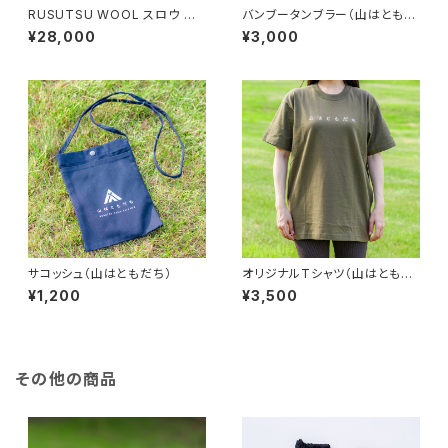
RUSUTSU WOOL スロウ ～4
バンブータンブラー（山はともだ
WAYブランケット～
ち）× 2個セット
¥28,000
¥3,000
サコッシュ（山はともだち）
オリジナルTシャツ（山はともだ
ち）
¥1,200
¥3,500
その他の商品