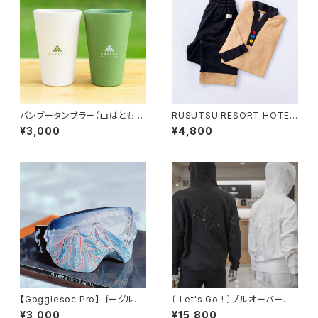
バンブータンブラー（山はともだ
RUSUTSU RESORT HOTEL
ち）× 2個セット
ルームウェア キッズサイズ
¥3,000
¥4,800
【Gogglesoc Pro】ゴーグルソ
〔 Let's Go ! 〕プルオーバーパ
ック RUSUTSU
ーカー ブラック/ホワイト
¥3,000
¥15,800