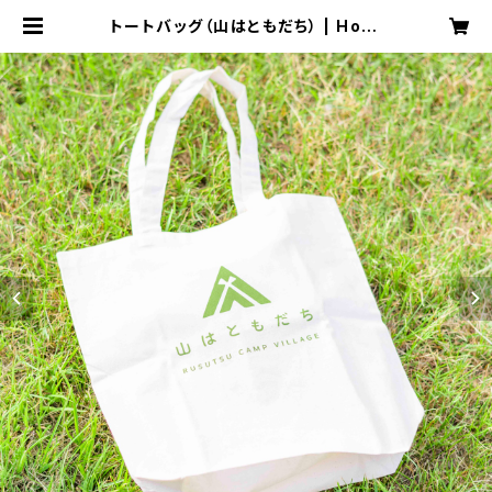
トートバッグ（山はともだち） | Hokk
aido Rusutsu Marche